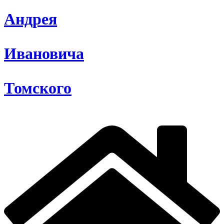
Андрея
Ивановича
Томского